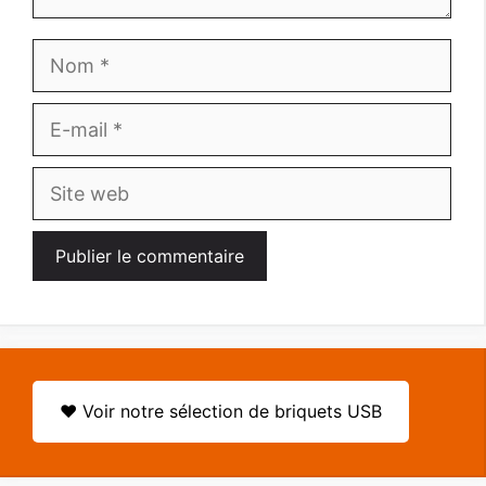
Nom
E-
mail
Site
web
♥️ Voir notre sélection de briquets USB